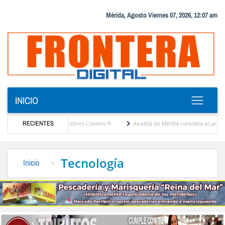
Mérida, Agosto Viernes 07, 2026, 12:07 am
INICIO
ca por María Eugenia Febres Cordero R.
RECIENTES
Alcaldía de Mérida consolida acuerdos con ad
vard de la Plaza Bolívar tras daños por lluvias
Gobierno de Trump considera como “u
Tecnología
Inicio