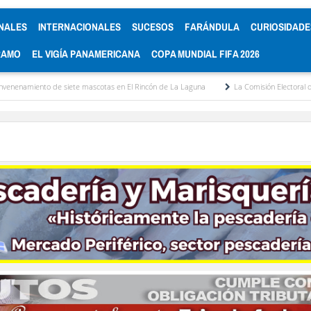
NALES
INTERNACIONALES
SUCESOS
FARÁNDULA
CURIOSIDADE
RAMO
EL VIGÍA PANAMERICANA
COPA MUNDIAL FIFA 2026
te mascotas en El Rincón de La Laguna
La Comisión Electoral del Colegio de Aboga