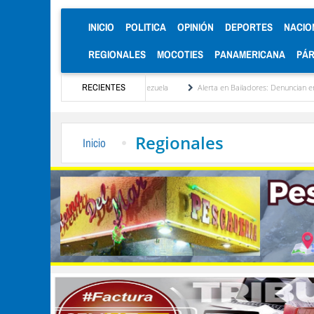
(CURRENT)
INICIO
POLITICA
OPINIÓN
DEPORTES
NACIO
REGIONALES
MOCOTIES
PANAMERICANA
PÁ
tucionalización de Venezuela
RECIENTES
Alerta en Bailadores: Denuncian envenenamiento de sie
Regionales
Inicio