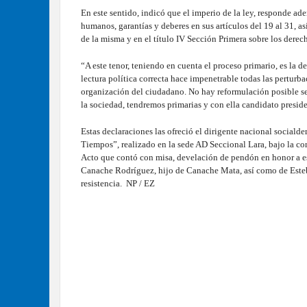
En este sentido, indicó que el imperio de la ley, responde ade
humanos, garantías y deberes en sus artículos del 19 al 31, as
de la misma y en el título IV Sección Primera sobre los derec
“A este tenor, teniendo en cuenta el proceso primario, es la d
lectura política correcta hace impenetrable todas las perturb
organización del ciudadano. No hay reformulación posible seña
la sociedad, tendremos primarias y con ella candidato presi
Estas declaraciones las ofreció el dirigente nacional socia
Tiempos”, realizado en la sede AD Seccional Lara, bajo la con
Acto que contó con misa, develación de pendón en honor a es
Canache Rodríguez, hijo de Canache Mata, así como de Esteb
resistencia.
NP / EZ