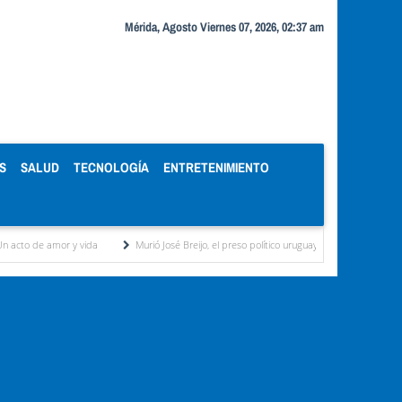
Mérida, Agosto Viernes 07, 2026, 02:37 am
S
SALUD
TECNOLOGÍA
ENTRETENIMIENTO
 y vida
Murió José Breijo, el preso político uruguayo-venezolano bajo arresto domicilia