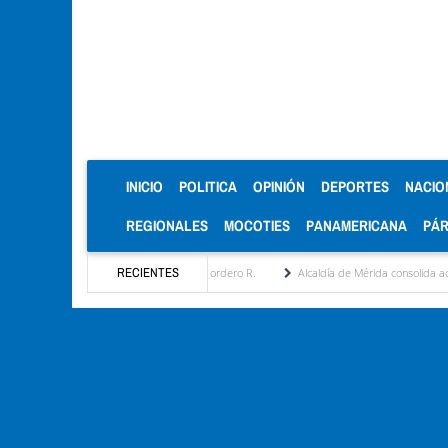
(CURRENT)
INICIO
POLITICA
OPINIÓN
DEPORTES
NACIO
REGIONALES
MOCOTIES
PANAMERICANA
PÁ
 por María Eugenia Febres Cordero R.
RECIENTES
Alcaldía de Mérida consolida acuerdos con adju