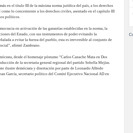
más en el título III de la máxima norma jurídica del país, a los derechos
í como lo concerniente a los derechos civiles, asentado en el capítulo III
hos políticos.
emocracia en activación de las garantías establecidas en la norma, la
aciones del Estado, con sus instrumentos de poder evitando la
Co
lada a evitar la fuerza del pueblo, esta es irreversible al conjunto de
dencial”, afirmó Zambrano.
ldemócrata, desde el homenaje póstumo “Carlos Canache Mata en Dos
ducción de la secretaria general regional del partido Sobella Mejías.
te ilustre demócrata y disertación por parte de Leonardo Alfredo
an García, secretario político del Comité Ejecutivo Nacional AD en