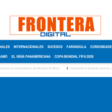
NALES
INTERNACIONALES
SUCESOS
FARÁNDULA
CURIOSIDADE
RAMO
EL VIGÍA PANAMERICANA
COPA MUNDIAL FIFA 2026
dicatarios del Mercado Periférico
Celebrando la lactancia materna: Un acto de amor