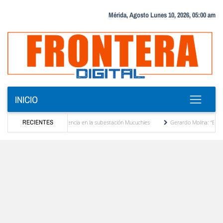
Mérida, Agosto Lunes 10, 2026, 05:00 am
INICIO
sformador de potencia en la subestación Mucuchies
RECIENTES
Gerardo Molina: “El legado de Albe
 década de espera
Comercio entre Venezuela y EE. UU. crece 113 % y alcanza su ma