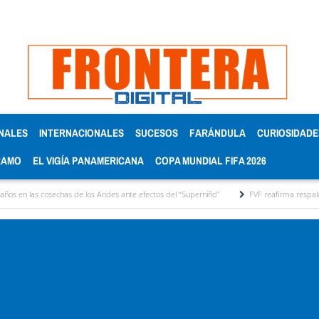
NALES
INTERNACIONALES
SUCESOS
FARÁNDULA
CURIOSIDADE
RAMO
EL VIGÍA PANAMERICANA
COPA MUNDIAL FIFA 2026
has de los Andes ante efectos del ‘‘Superniño’’
FVF reafirma respaldo a Gianni Infanti