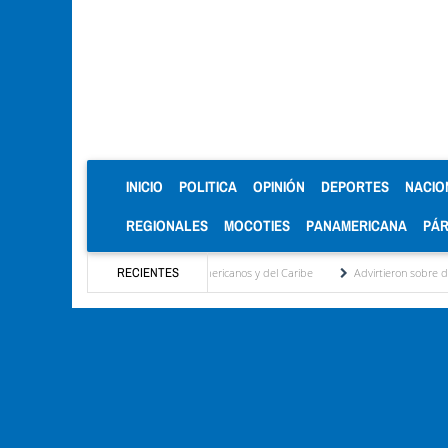
(CURRENT)
INICIO
POLITICA
OPINIÓN
DEPORTES
NACIO
REGIONALES
MOCOTIES
PANAMERICANA
PÁ
ro en los Juegos Centroamericanos y del Caribe
RECIENTES
Advirtieron sobre daños en las cosec