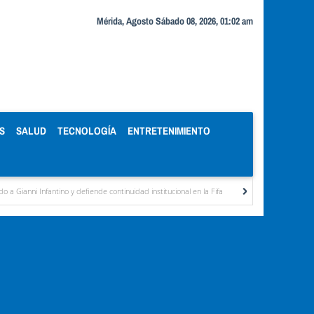
Mérida, Agosto Sábado 08, 2026, 01:02 am
S
SALUD
TECNOLOGÍA
ENTRETENIMIENTO
no y defiende continuidad institucional en la Fifa
Organismos públicos recortan horar