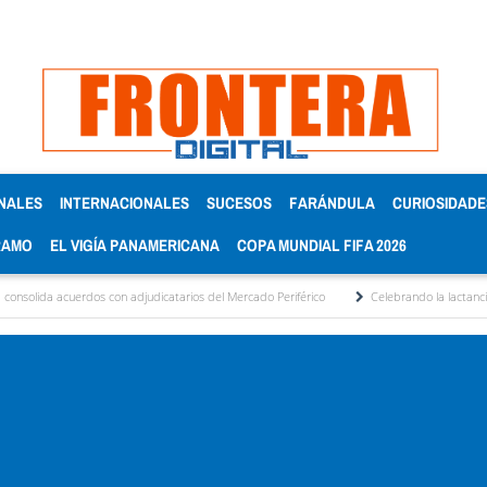
NALES
INTERNACIONALES
SUCESOS
FARÁNDULA
CURIOSIDADE
RAMO
EL VIGÍA PANAMERICANA
COPA MUNDIAL FIFA 2026
s con adjudicatarios del Mercado Periférico
Celebrando la lactancia materna: Un ac