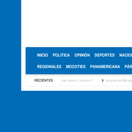
(CURRENT)
INICIO
POLITICA
OPINIÓN
DEPORTES
NACIO
REGIONALES
MOCOTIES
PANAMERICANA
PÁ
stratégica por María Eugenia Febres Cordero R.
RECIENTES
Alcaldía de Mérida consolida acuerdo