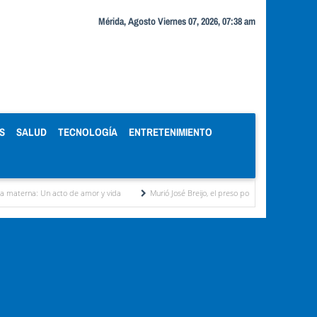
Mérida, Agosto Viernes 07, 2026, 07:38 am
S
SALUD
TECNOLOGÍA
ENTRETENIMIENTO
to de amor y vida
Murió José Breijo, el preso político uruguayo-venezolano bajo arrest