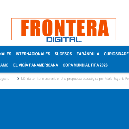
NALES
INTERNACIONALES
SUCESOS
FARÁNDULA
CURIOSIDADE
RAMO
EL VIGÍA PANAMERICANA
COPA MUNDIAL FIFA 2026
Mérida territorio sostenible: Una propuesta estratégica por María Eugenia Febres Cordero R