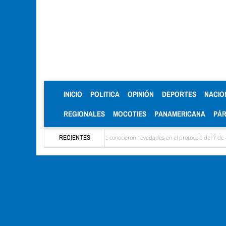
(CURRENT)
INICIO
POLITICA
OPINIÓN
DEPORTES
NACIO
REGIONALES
MOCOTIES
PANAMERICANA
PÁ
llegaron las delegaciones y se conocieron novedades en el protocolo del 7 de agosto
RECIENTES