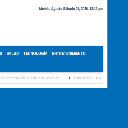
Mérida, Agosto Sábado 08, 2026, 12:11 pm
S
SALUD
TECNOLOGÍA
ENTRETENIMIENTO
icipio Modelo de Venezuela"
Hasta siempre, David José Lanz: una vida dedicada co