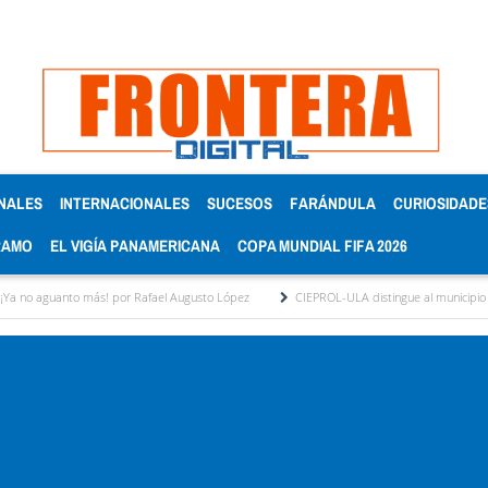
NALES
INTERNACIONALES
SUCESOS
FARÁNDULA
CURIOSIDADE
RAMO
EL VIGÍA PANAMERICANA
COPA MUNDIAL FIFA 2026
 más! por Rafael Augusto López
CIEPROL-ULA distingue al municipio Zea como "Mun