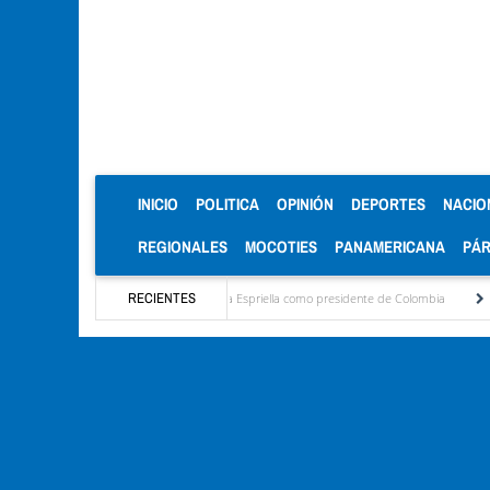
(CURRENT)
INICIO
POLITICA
OPINIÓN
DEPORTES
NACIO
REGIONALES
MOCOTIES
PANAMERICANA
PÁ
es del primer discurso de De la Espriella como presidente de Colombia
RECIENTES
¡Ya no aguanto