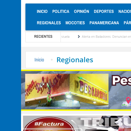
(CURRENT)
INICIO
POLITICA
OPINIÓN
DEPORTES
NACIO
REGIONALES
MOCOTIES
PANAMERICANA
PÁ
ucionalización de Venezuela
RECIENTES
Alerta en Bailadores: Denuncian envenenamiento de siet
Regionales
Inicio