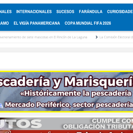
NALES
INTERNACIONALES
SUCESOS
FARÁNDULA
CURIOSIDADE
RAMO
EL VIGÍA PANAMERICANA
COPA MUNDIAL FIFA 2026
e mascotas en El Rincón de La Laguna
La Comisión Electoral del Colegio de Abogado