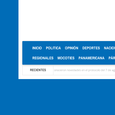
(CURRENT)
INICIO
POLITICA
OPINIÓN
DEPORTES
NACIO
REGIONALES
MOCOTIES
PANAMERICANA
PÁ
s delegaciones y se conocieron novedades en el protocolo del 7 de agosto
RECIENTES
Mérida terr