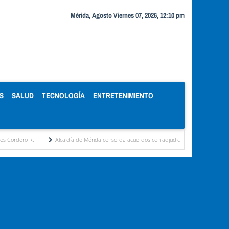
Mérida, Agosto Viernes 07, 2026, 12:10 pm
S
SALUD
TECNOLOGÍA
ENTRETENIMIENTO
caldía de Mérida consolida acuerdos con adjudicatarios del Mercado Periférico
Celebr