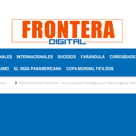
NALES
INTERNACIONALES
SUCESOS
FARÁNDULA
CURIOSIDADE
RAMO
EL VIGÍA PANAMERICANA
COPA MUNDIAL FIFA 2026
itorio sostenible: Una propuesta estratégica por María Eugenia Febres Cordero R.
Al