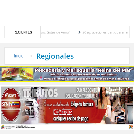
idad “Toma de Semáforo: Gotas de Amor”
RECIENTES
20 agrupaciones participarán en el IV Encue
efectos del ‘‘Superniño’’
FVF reafirma respaldo a Gianni Infantino y defiende continui
Regionales
Inicio