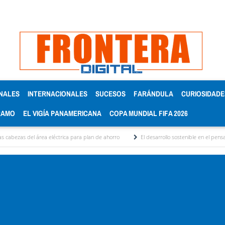
NALES
INTERNACIONALES
SUCESOS
FARÁNDULA
CURIOSIDADE
RAMO
EL VIGÍA PANAMERICANA
COPA MUNDIAL FIFA 2026
rea eléctrica para plan de ahorro
El desarrollo sostenible en el pensamiento de Alb