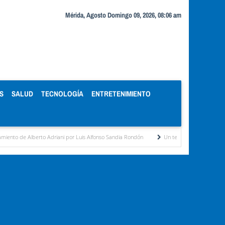
Mérida, Agosto Domingo 09, 2026, 08:06 am
S
SALUD
TECNOLOGÍA
ENTRETENIMIENTO
erto Adriani por Luis Alfonso Sandia Rondón
Un temible contendor por Ricardo Gil Ot