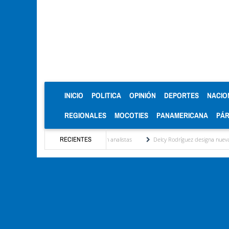
(CURRENT)
INICIO
POLITICA
OPINIÓN
DEPORTES
NACIO
REGIONALES
MOCOTIES
PANAMERICANA
PÁ
mesa de diálogo: Lo que ven analistas
RECIENTES
Delcy Rodríguez designa nuevas cabezas del á