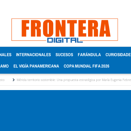
NALES
INTERNACIONALES
SUCESOS
FARÁNDULA
CURIOSIDADE
RAMO
EL VIGÍA PANAMERICANA
COPA MUNDIAL FIFA 2026
a territorio sostenible: Una propuesta estratégica por María Eugenia Febres Cordero R.