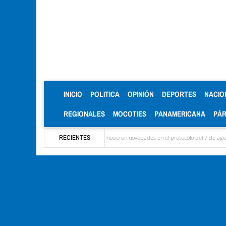
(CURRENT)
INICIO
POLITICA
OPINIÓN
DEPORTES
NACIO
REGIONALES
MOCOTIES
PANAMERICANA
PÁ
ron las delegaciones y se conocieron novedades en el protocolo del 7 de agosto
RECIENTES
Mérid