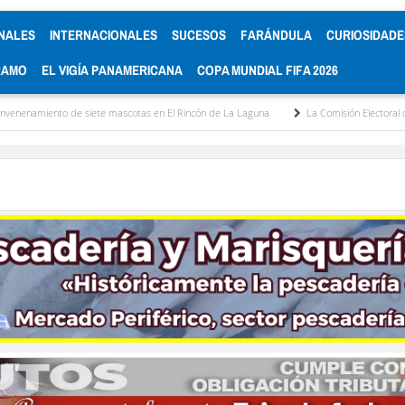
NALES
INTERNACIONALES
SUCESOS
FARÁNDULA
CURIOSIDADE
RAMO
EL VIGÍA PANAMERICANA
COPA MUNDIAL FIFA 2026
ete mascotas en El Rincón de La Laguna
La Comisión Electoral del Colegio de Abog