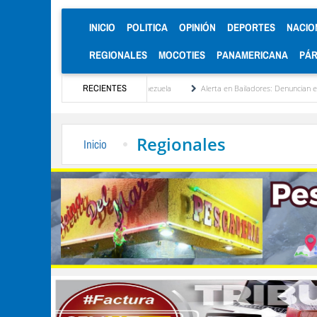
(CURRENT)
INICIO
POLITICA
OPINIÓN
DEPORTES
NACIO
REGIONALES
MOCOTIES
PANAMERICANA
PÁ
titucionalización de Venezuela
RECIENTES
Alerta en Bailadores: Denuncian envenenamiento de si
Regionales
Inicio