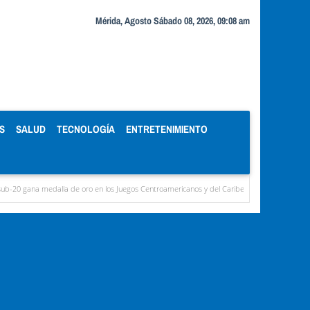
Mérida, Agosto Sábado 08, 2026, 09:08 am
S
SALUD
TECNOLOGÍA
ENTRETENIMIENTO
dalla de oro en los Juegos Centroamericanos y del Caribe
Murió Jorge Messi, el pap