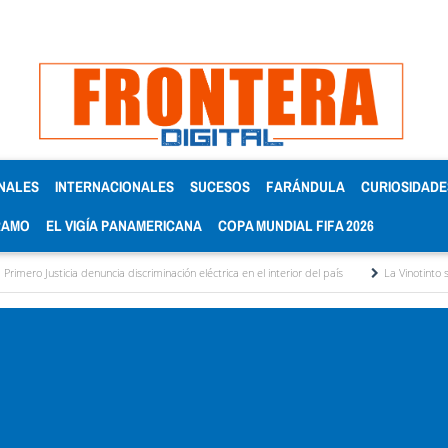
NALES
INTERNACIONALES
SUCESOS
FARÁNDULA
CURIOSIDADE
RAMO
EL VIGÍA PANAMERICANA
COPA MUNDIAL FIFA 2026
a denuncia discriminación eléctrica en el interior del país
La Vinotinto sub-20 gana me