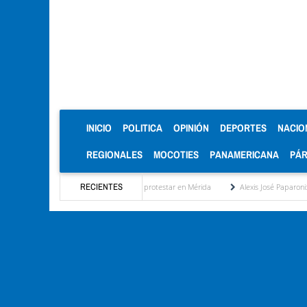
(CURRENT)
INICIO
POLITICA
OPINIÓN
DEPORTES
NACIO
REGIONALES
MOCOTIES
PANAMERICANA
PÁ
ilados y otra vez salieron a protestar en Mérida
RECIENTES
Alexis José Paparoni: Primero Justici