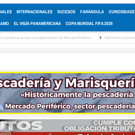
NALES
INTERNACIONALES
SUCESOS
FARÁNDULA
CURIOSIDADE
RAMO
EL VIGÍA PANAMERICANA
COPA MUNDIAL FIFA 2026
dos con adjudicatarios del Mercado Periférico
Celebrando la lactancia materna: Un 