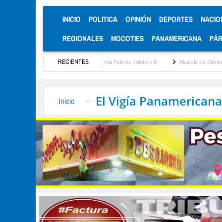
(CURRENT)
INICIO
POLITICA
OPINIÓN
DEPORTES
NACIO
REGIONALES
MOCOTIES
PANAMERICANA
PÁ
a estratégica por María Eugenia Febres Cordero R.
RECIENTES
Alcaldía de Mérida consolida acuer
El Vigía Panamericana
Inicio