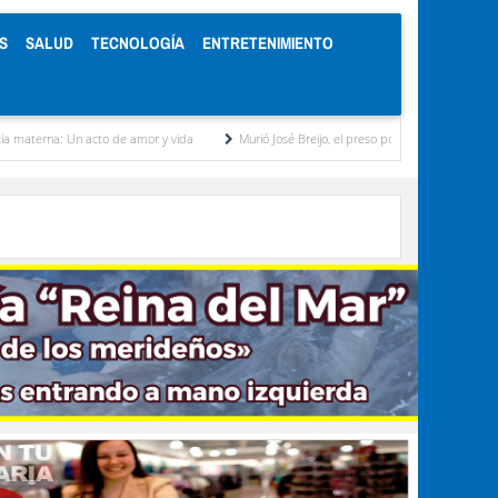
S
SALUD
TECNOLOGÍA
ENTRETENIMIENTO
acto de amor y vida
Murió José Breijo, el preso político uruguayo-venezolano bajo arre