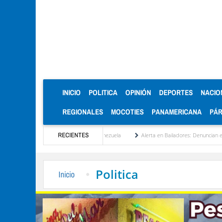
(CURRENT)
INICIO
POLITICA
OPINIÓN
DEPORTES
NACIO
REGIONALES
MOCOTIES
PANAMERICANA
PÁ
nstitucionalización de Venezuela
RECIENTES
Alerta en Bailadores: Denuncian envenenamiento de
Politica
Inicio