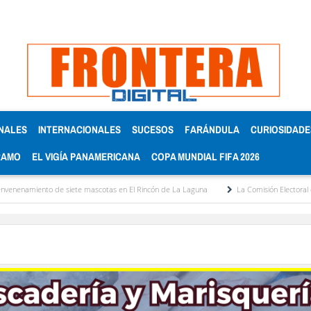
NALES
INTERNACIONALES
SUCESOS
FARÁNDULA
CURIOSIDADE
RAMO
EL VIGÍA PANAMERICANA
COPA MUNDIAL FIFA 2026
 siete mascotas en El Rincón de La Laguna
La Comisión Electoral del Colegio de A