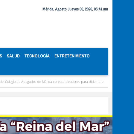
Mérida, Agosto Jueves 06, 2026, 05:41 am
S
SALUD
TECNOLOGÍA
ENTRETENIMIENTO
bogados de Mérida convoca elecciones para diciembre
Miranda concentra casi el 77 % 