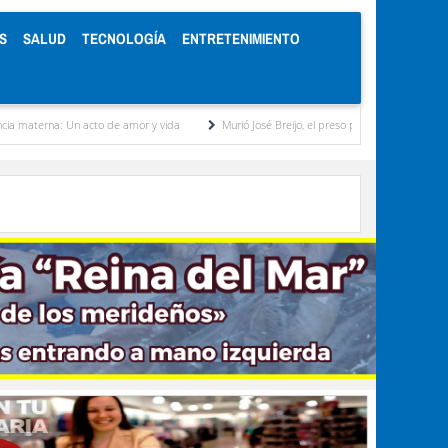
S
SALUD
TECNOLOGÍA
ENTRETENIMIENTO
n acto de amor y vida
Murió José Breijo, el preso político uruguayo-venezolano bajo ar