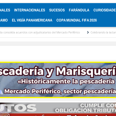
NALES
INTERNACIONALES
SUCESOS
FARÁNDULA
CURIOSIDADE
RAMO
EL VIGÍA PANAMERICANA
COPA MUNDIAL FIFA 2026
uerdos con adjudicatarios del Mercado Periférico
Celebrando la lactancia materna: U