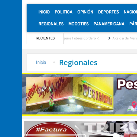
(CURRENT)
INICIO
POLITICA
OPINIÓN
DEPORTES
NACIO
REGIONALES
MOCOTIES
PANAMERICANA
PÁ
sta estratégica por María Eugenia Febres Cordero R.
RECIENTES
Alcaldía de Mérida consolida ac
Regionales
Inicio