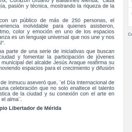
rix, Corazón Urbano y Bailarines Mérida, “cada
ía, pasión y técnica, mostrando la riqueza de la
, con un público de más de 250 personas, el
riencia inolvidable para quienes asistieron,
itmo, color y emoción en uno de los espacios
Co
 danza es un lenguaje universal que nos une y nos
l".
a parte de una serie de iniciativas que buscan
a ciudad y fomentar la participación de jóvenes
ón municipal del alcalde Jesús Araque reafirma su
moviendo espacios para el crecimiento y difusión
e de Inmucu aseveró que, ¨el Día Internacional de
na celebración que no solo enaltece el talento
tística de la ciudad y su conexión con el arte en
 el alma¨.
pio Libertador de Mérida