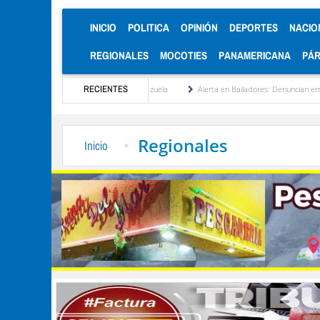
(CURRENT)
INICIO
POLITICA
OPINIÓN
DEPORTES
NACIO
REGIONALES
MOCOTIES
PANAMERICANA
PÁ
einstitucionalización de Venezuela
RECIENTES
Alerta en Bailadores: Denuncian envenenamiento d
Regionales
Inicio