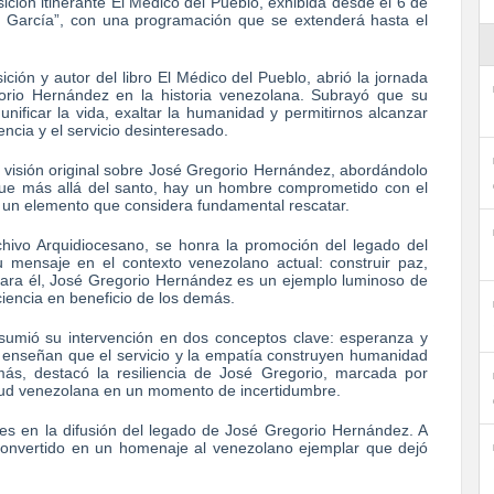
sición itinerante El Médico del Pueblo, exhibida desde el 6 de
a García”, con una programación que se extenderá hasta el
ción y autor del libro El Médico del Pueblo, abrió la jornada
orio Hernández en la historia venezolana. Subrayó que su
ificar la vida, exaltar la humanidad y permitirnos alcanzar
encia y el servicio desinteresado.
 visión original sobre José Gregorio Hernández, abordándolo
ó que más allá del santo, hay un hombre comprometido con el
a, un elemento que considera fundamental rescatar.
hivo Arquidiocesano, se honra la promoción del legado del
u mensaje en el contexto venezolano actual: construir paz,
 Para él, José Gregorio Hernández es un ejemplo luminoso de
iencia en beneficio de los demás.
resumió su intervención en dos conceptos clave: esperanza y
os enseñan que el servicio y la empatía construyen humanidad
emás, destacó la resiliencia de José Gregorio, marcada por
ntud venezolana en un momento de incertidumbre.
rtes en la difusión del legado de José Gregorio Hernández. A
 convertido en un homenaje al venezolano ejemplar que dejó