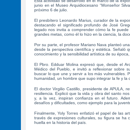
Esta actividad se desarrolló en el marco de la expo
junio en el Museo Arquidiocesano “Monseñor Silv
próximo 6 de julio.
El presbítero Leonardo Marius, curador de la exposi
destacando el significado profundo de José Greg
legado nos invita a comprender cómo la fe puede un
grandes metas, como él lo hizo en la ciencia, la doc
Por su parte, el profesor Mariano Nava planteó una
desde la perspectiva científica y estética. Señal
conocimiento y la sensibilidad artística de su époc
El Pbro. Edduar Molina expresó que, desde el Arc
Médico del Pueblo, e invitó a reflexionar sobre s
buscar lo que une y servir a los más vulnerables.
humanidad, un hombre que supo integrar la fe y la c
El doctor Virgilio Castillo, presidente de APULA, 
resiliencia. Explicó que la vida y obra del santo n
y, a la vez, inspiran confianza en el futuro. Ad
desafíos y dificultades, como ejemplo para la juve
Finalmente, Yoly Torres enfatizó el papel de las a
través de expresiones culturales, su figura se ha
huella en la historia del país.