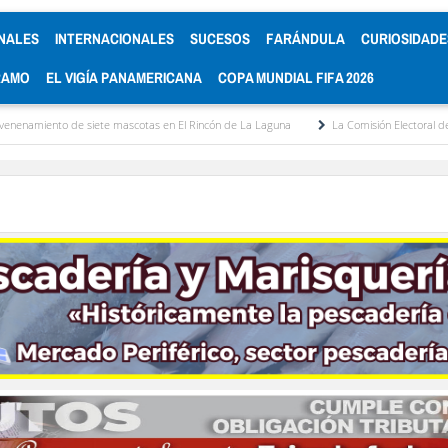
NALES
INTERNACIONALES
SUCESOS
FARÁNDULA
CURIOSIDADE
RAMO
EL VIGÍA PANAMERICANA
COPA MUNDIAL FIFA 2026
e siete mascotas en El Rincón de La Laguna
La Comisión Electoral del Colegio de 