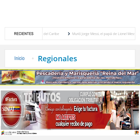
os Centroamericanos y del Caribe
RECIENTES
Murió Jorge Messi, el papá de Lionel Messi
Venezuela, edición Mérida
Hoy 08 de agosto el Hospital II de El Vigía celebra 58 año
Regionales
Inicio