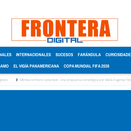
NALES
INTERNACIONALES
SUCESOS
FARÁNDULA
CURIOSIDADE
RAMO
EL VIGÍA PANAMERICANA
COPA MUNDIAL FIFA 2026
rida territorio sostenible: Una propuesta estratégica por María Eugenia Febres Cordero R.