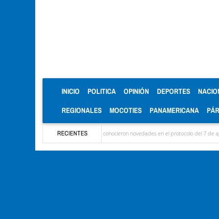
(CURRENT)
INICIO
POLITICA
OPINIÓN
DEPORTES
NACIO
REGIONALES
MOCOTIES
PANAMERICANA
PÁ
egaron las delegaciones y se conocieron novedades en el protocolo del 7 de agosto
RECIENTES
Mé