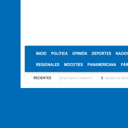
(CURRENT)
INICIO
POLITICA
OPINIÓN
DEPORTES
NACIO
REGIONALES
MOCOTIES
PANAMERICANA
PÁ
esta estratégica por María Eugenia Febres Cordero R.
RECIENTES
Alcaldía de Mérida consolida ac