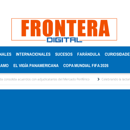
NALES
INTERNACIONALES
SUCESOS
FARÁNDULA
CURIOSIDADE
RAMO
EL VIGÍA PANAMERICANA
COPA MUNDIAL FIFA 2026
uerdos con adjudicatarios del Mercado Periférico
Celebrando la lactancia materna: 