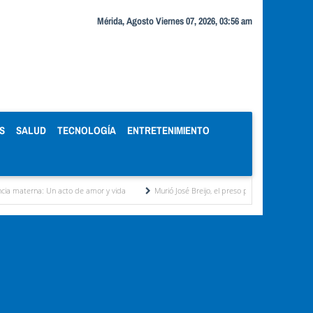
Mérida, Agosto Viernes 07, 2026, 03:56 am
S
SALUD
TECNOLOGÍA
ENTRETENIMIENTO
Un acto de amor y vida
Murió José Breijo, el preso político uruguayo-venezolano bajo a