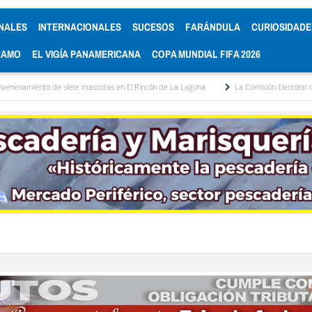
NALES
INTERNACIONALES
SUCESOS
FARÁNDULA
CURIOSIDADE
RAMO
EL VIGÍA PANAMERICANA
COPA MUNDIAL FIFA 2026
 siete mascotas en El Rincón de La Laguna
La Comisión Electoral del Colegio de A