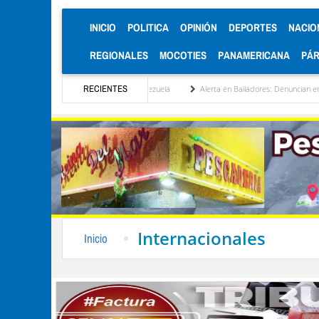
(CURRENT)
INICIO
POLITICA
OPINIÓN
DEPORTES
NACIO
REGIONALES
MOCOTIES
PANAMERICANA
PÁ
nstitucionalización de Venezuela
RECIENTES
Alerta en Bailadores: Denuncian envenenamiento de
Internacionales
Inicio