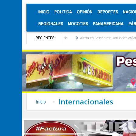
(CURRENT)
INICIO
POLITICA
OPINIÓN
DEPORTES
NACIO
REGIONALES
MOCOTIES
PANAMERICANA
PÁ
itucionalización de Venezuela
RECIENTES
Alerta en Bailadores: Denuncian envenenamiento de si
Internacionales
Inicio