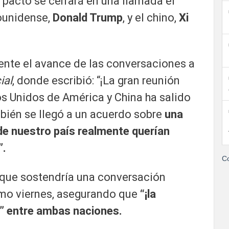
l pacto se cerrará en una llamada el
dounidense,
Donald Trump
, y el chino,
Xi
nte el avance de las conversaciones a
ial
, donde escribió: “¡La gran reunión
s Unidos de América y China ha salido
ién se llegó a un acuerdo sobre
una
 de nuestro país realmente querían
”.
Co
que sostendría una conversación
ximo viernes, asegurando que
“¡la
!” entre ambas naciones.