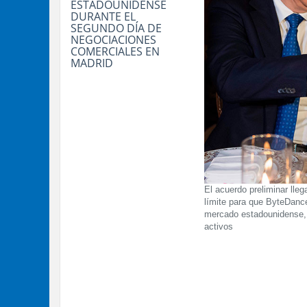
ESTADOUNIDENSE
DURANTE EL
SEGUNDO DÍA DE
NEGOCIACIONES
COMERCIALES EN
MADRID
El acuerdo preliminar lle
límite para que ByteDance 
mercado estadounidense, 
activos