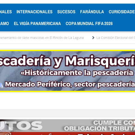
NALES
INTERNACIONALES
SUCESOS
FARÁNDULA
CURIOSIDADE
RAMO
EL VIGÍA PANAMERICANA
COPA MUNDIAL FIFA 2026
ete mascotas en El Rincón de La Laguna
La Comisión Electoral del Colegio de Aboga