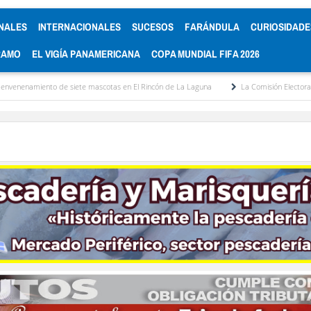
NALES
INTERNACIONALES
SUCESOS
FARÁNDULA
CURIOSIDADE
RAMO
EL VIGÍA PANAMERICANA
COPA MUNDIAL FIFA 2026
 de siete mascotas en El Rincón de La Laguna
La Comisión Electoral del Colegio d