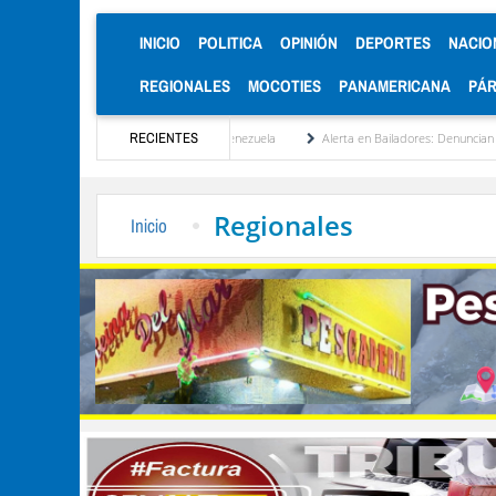
(CURRENT)
INICIO
POLITICA
OPINIÓN
DEPORTES
NACIO
REGIONALES
MOCOTIES
PANAMERICANA
PÁ
reinstitucionalización de Venezuela
RECIENTES
Alerta en Bailadores: Denuncian envenenamiento
Regionales
Inicio