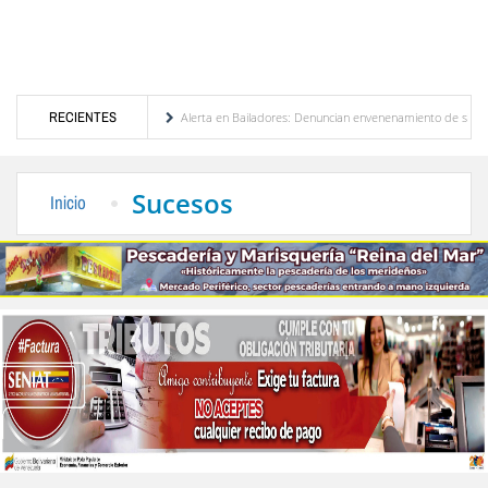
ión de Venezuela
RECIENTES
Alerta en Bailadores: Denuncian envenenamiento de siete mascotas
rechos de los profesores en Venezuela
Delegación opositora encabezada por Dinorah Fi
Sucesos
Inicio