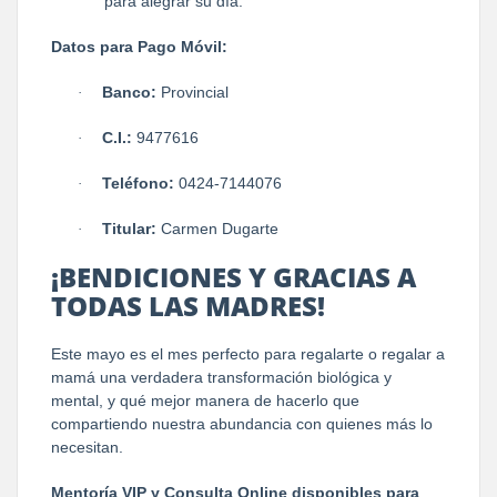
para alegrar su día.
Datos para Pago Móvil:
Banco:
Provincial
·
C.I.:
9477616
·
Teléfono:
0424-7144076
·
Titular:
Carmen Dugarte
·
¡BENDICIONES Y GRACIAS A
TODAS LAS MADRES!
Este mayo es el mes perfecto para regalarte o regalar a
mamá una verdadera transformación biológica y
mental, y qué mejor manera de hacerlo que
compartiendo nuestra abundancia con quienes más lo
necesitan.
Mentoría VIP y Consulta Online disponibles para