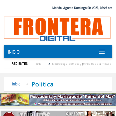
Mérida, Agosto Domingo 09, 2026, 08:27 am
INICIO
ado por José David Cabello
RECIENTES
Metodología, tiempos y principios de la mesa de diálogo:
nicipio Modelo de Venezuela" otorgada por el CIEPROL-ULA
Cidata y el Observatorio
Politica
Inicio