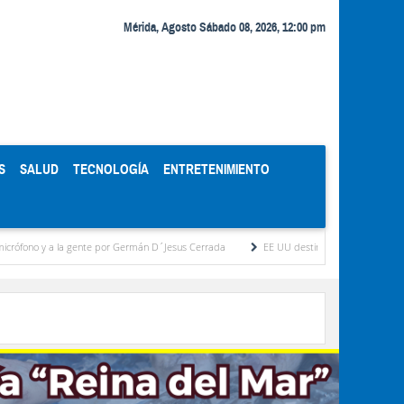
Mérida, Agosto Sábado 08, 2026, 12:00 pm
S
SALUD
TECNOLOGÍA
ENTRETENIMIENTO
y a la gente por Germán D´Jesus Cerrada
EE UU destinará 1.000 millones de dólare