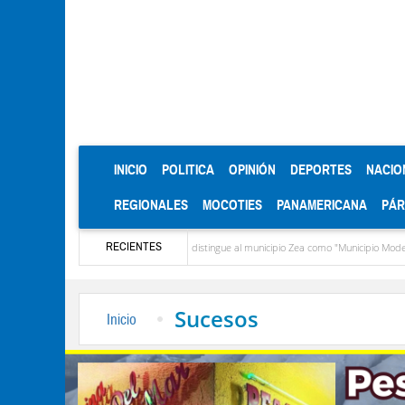
(CURRENT)
INICIO
POLITICA
OPINIÓN
DEPORTES
NACIO
REGIONALES
MOCOTIES
PANAMERICANA
PÁ
RECIENTES
sto López
CIEPROL-ULA distingue al municipio Zea como "Municipio Modelo de Vene
Sucesos
Inicio