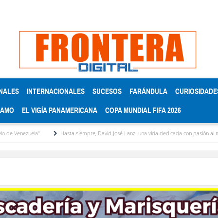
NALES
INTERNACIONALES
SUCESOS
FARÁNDULA
CURIOSIDADE
RAMO
EL VIGÍA PANAMERICANA
COPA MUNDIAL FIFA 2026
zuela"
Hasta siempre, David José Lanz: una vida dedicada con pasión al micrófono 