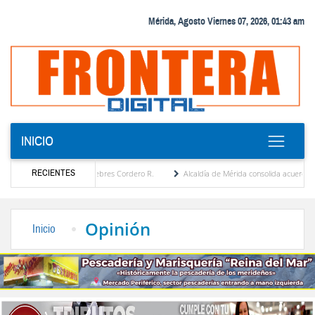
Mérida, Agosto Viernes 07, 2026, 01:43 am
INICIO
RECIENTES
a por María Eugenia Febres Cordero R.
Alcaldía de Mérida consolida acuerdos con adj
ard de la Plaza Bolívar tras daños por lluvias
Gobierno de Trump considera como “un
Opinión
Inicio