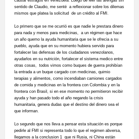
causar estragos en Venezuela. Luego de leer las arengas sin
sentido de Claudio, me senté a reflexionar sobre los dilemas
mismos que platea la solicitud de un crédito al FMI.
Lo primero que se me ocurrió es que nadie le prestara dinero
para nada y menos para medicinas, a un régimen que hace
un año quemo la ayuda humanitaria que se le ofrecia a su
pueblo, ayuda que en su momento hubiera servido para
fortalecer las defensas de los ciudadanos venezolanos,
ayudarlos en su nutrición, fortalecer el sistema medico entre
otras cosas, todos vimos como buques de guerra prohibían
la entrada a un buque cargado con medicinas, quimio
terapias y alimentos, como incendiaban camiones cargados
de comida y medicinas en la frontera con Colombia y en la
frontera con Brasil, si en ese momento no permitieron recibir
ayuda y han pasado todo el año negando la crisis
humanitaria, genera dudas que el destino del dinero sea el
que informan.
Lo segundo que nos lleva a pensar esta situación es porque
pedirle al FMI si representa todo lo que el regimen abversa,
llegamos a la conclusion 1 que ni Rusia, ni China están