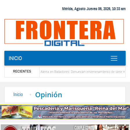
Mérida, Agosto Jueves 06, 2026, 10:33 am
INICIO
RECIENTES
zuela
Alerta en Bailadores: Denuncian envenenamiento de siete mascotas en El Rin
os profesores en Venezuela
Delegación opositora encabezada por Dinorah Figuera llega
Opinión
Inicio