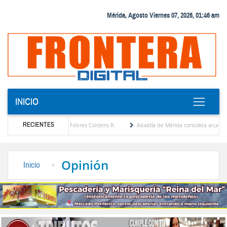
Mérida, Agosto Viernes 07, 2026, 01:46 am
INICIO
RECIENTES
gica por María Eugenia Febres Cordero R.
Alcaldía de Mérida consolida acuerdos con a
levard de la Plaza Bolívar tras daños por lluvias
Gobierno de Trump considera como “
Opinión
Inicio