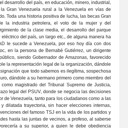
l desarrollo del país, en educación, minero, industrial,
e la Gran Venezuela rural a la Venezuela en vías de
do. Toda una historia positiva de lucha, las becas Gran
e la industria petrolera, el voto de la mujer y del
rgimiento de la clase media, el desarrollo del parque
 y eléctrico del país, un largo etc., de alguna manera ha
a AD le sucede a Venezuela, por eso hoy día con dos
oc, en la persona de Bernabé Gutiérrez, un dirigente
público, siendo Gobernador de Amazonas, favorecido
ole la representación legal de la organización, dándole
l, asignación que todo sabemos es ilegítima, sospechosa
aduro, dándole a su hermano primero como miembro del
a como magistrado del Tribunal Supremo de Justicia,
razo legal del PSUV, donde se negocia las decisiones
or de Venezuela, tanto para los ciudadanos como a las
 y dilatada trayectoria, sin hacer elecciones internas,
rvenciones del famoso TSJ en la vida de los partidos y
ades hasta las juntas de vecinos, a profeso, al saberse
vorecería a su superior, a quien le debe obediencia