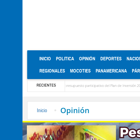
(CURRENT)
INICIO
POLITICA
OPINIÓN
DEPORTES
NACIO
REGIONALES
MOCOTIES
PANAMERICANA
PÁ
RECIENTES
rama para el diagnóstico del presupuesto participativo del Plan de Inversión 2027
C
Opinión
Inicio