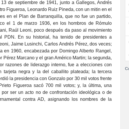
 13 de septiembre de 1941, junto a Gallegos, Andrés
etro Figueroa, Leonardo Ruiz Pineda, con un mitin en el
s en el Plan de Barranquilla, que no fue un partido,
circo el 1 de marzo 1936, en los hombros de Rómulo
iani, Raúl Leoni, poco después da paso al movimiento
 PDN. En su historial, ha tenido de presidentes a
oni, Jaime Lusinchi, Carlos Andrés Pérez, dos veces;
gica en 1960, encabezada por Domingo Alberto Rangel,
 Pérez Marcano y el gran Américo Martin; la segunda,
r razones de liderazgo interno, fue a elecciones con
Co
 tarjeta negra y la del caballito plateada; la tercera
perdió la presidencia con Gonzalo por 30 mil votos frente
ieto Figueroa sacó 700 mil votos; y, la última, una
 por ser un acto no de confrontación ideológica o de
bernamental contra AD, asignando los nombres de la