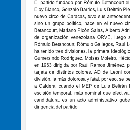
El partido fundado por Rómulo Betancourt el
Eloy Blanco, Gonzalo Barrios, Luis Beltrán Pi
nuevo circo de Caracas, tuvo sus antecedente
sino un grupo político, nace en el nuevo 
Betancourt, Mariano Picón Salas, Alberto Adr
de organización venezolana ORVE, luego al
Rómulo Betancourt, Rómulo Gallegos, Raúl Le
ha tenido tres divisiones, la primera ideoló
Gumersindo Rodríguez, Moisés Moleiro, Héctor
en 1963 dirigida por Raúl Ramos Jiménez, po
tarjeta de distintos colores, AD de Leoni con
división, la más dolorosa y fatal, por eso, se 
a Caldera, cuando el MEP de Luis Beltrán Pr
escisión temporal, más nominal que efectiva,
candidatura, es un acto administrativo gu
dirigencia del partido.