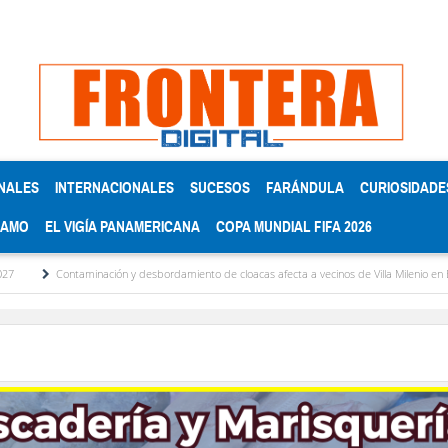
NALES
INTERNACIONALES
SUCESOS
FARÁNDULA
CURIOSIDADE
RAMO
EL VIGÍA PANAMERICANA
COPA MUNDIAL FIFA 2026
ontaminación y desbordamiento de cloacas afecta a vecinos de Villa Milenio en El Vigía