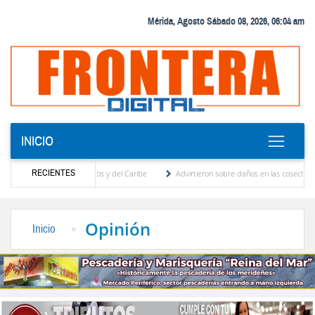
Mérida, Agosto Sábado 08, 2026, 06:04 am
INICIO
RECIENTES
uegos Centroamericanos y del Caribe
Advirtieron sobre daños en las cosechas de los 
para proceso de cogobierno profesoral
Universidad de Los Andes anuncia candidatos i
Opinión
Inicio