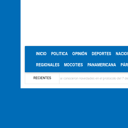
(CURRENT)
INICIO
POLITICA
OPINIÓN
DEPORTES
NACIO
REGIONALES
MOCOTIES
PANAMERICANA
PÁ
RECIENTES
a llegaron las delegaciones y se conocieron novedades en el protocolo del 7 de agosto