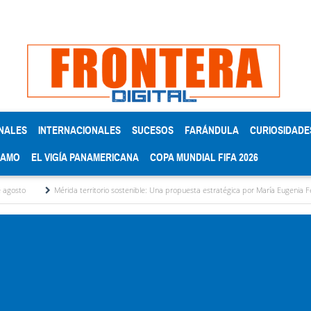
NALES
INTERNACIONALES
SUCESOS
FARÁNDULA
CURIOSIDADE
RAMO
EL VIGÍA PANAMERICANA
COPA MUNDIAL FIFA 2026
Mérida territorio sostenible: Una propuesta estratégica por María Eugenia Febres Cordero