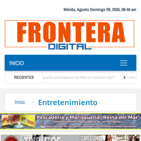
Mérida, Agosto Domingo 09, 2026, 06:46 am
INICIO
 diagnóstico del presupuesto participativo del Plan de Inversión 2027
RECIENTES
Contaminación
de Ordenanza de Transporte Público
“Mérida te abraza”, impulso de la identidad reg
Entretenimiento
Inicio