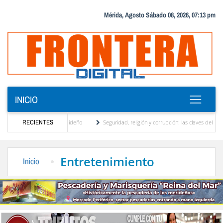
Mérida, Agosto Sábado 08, 2026, 07:13 pm
INICIO
al, motor turístico merideño
RECIENTES
Seguridad, religión y corrupción: las claves del primer 
riminación eléctrica en el interior del país
La Vinotinto sub-20 gana medalla de oro e
Entretenimiento
Inicio