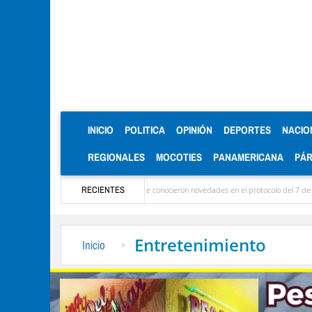
(CURRENT)
INICIO
POLITICA
OPINIÓN
DEPORTES
NACIO
REGIONALES
MOCOTIES
PANAMERICANA
PÁ
 Ya llegaron las delegaciones y se conocieron novedades en el protocolo del 7 de agosto
RECIENTES
Entretenimiento
Inicio