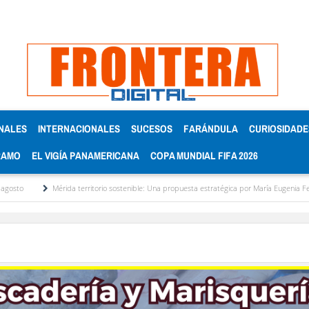
NALES
INTERNACIONALES
SUCESOS
FARÁNDULA
CURIOSIDADE
RAMO
EL VIGÍA PANAMERICANA
COPA MUNDIAL FIFA 2026
Mérida territorio sostenible: Una propuesta estratégica por María Eugenia Febres Corder