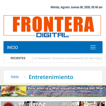
Mérida, Agosto Jueves 06, 2026, 05:40 am
INICIO
Alerta en Bailadores: Denuncian envenenamiento de siete mascotas en El Rincón de L
RECIENTES
sores en Venezuela
Delegación opositora encabezada por Dinorah Figuera llegará hoy 
Entretenimiento
Inicio