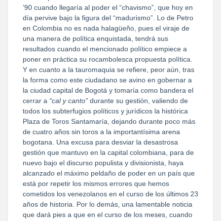
’90 cuando llegaría al poder el “chavismo”, que hoy en
día pervive bajo la figura del “madurismo”. Lo de Petro
en Colombia no es nada halagüeño, pues el viraje de
una manera de política enquistada, tendrá sus
resultados cuando el mencionado político empiece a
poner en práctica su rocambolesca propuesta política.
Y en cuanto a la tauromaquia se refiere, peor aún, tras
la forma como este ciudadano se avino en gobernar a
la ciudad capital de Bogotá y tomaría como bandera el
cerrar a
“cal y canto”
durante su gestión, valiendo de
todos los subterfugios políticos y jurídicos la histórica
Plaza de Toros Santamaría, dejando durante poco más
de cuatro años sin toros a la importantísima arena
bogotana. Una excusa para desviar la desastrosa
gestión que mantuvo en la capital colombiana, para de
nuevo bajo el discurso populista y divisionista, haya
alcanzado el máximo peldaño de poder en un país que
está por repetir los mismos errores que hemos
cometidos los venezolanos en el curso de los últimos 23
años de historia. Por lo demás, una lamentable noticia
que dará pies a que en el curso de los meses, cuando