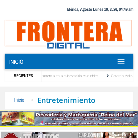
Mérida, Agosto Lunes 10, 2026, 04:49 am
INICIO
uevo transformador de potencia en la subestación Mucuchies
RECIENTES
Gerardo Molina: “El lega
s tras una década de espera
Comercio entre Venezuela y EE. UU. crece 113 % y alca
Entretenimiento
Inicio