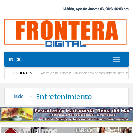
Mérida, Agosto Jueves 06, 2026, 06:08 pm
INICIO
zuela
RECIENTES
Alerta en Bailadores: Denuncian envenenamiento de siete mascotas en El Rinc
os profesores en Venezuela
Delegación opositora encabezada por Dinorah Figuera llega
Entretenimiento
Inicio