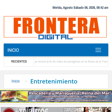
Mérida, Agosto Sábado 08, 2026, 08:42 am
INICIO
 Santo Cristo de Aricagua renovó la fe de miles de peregrinos en la fiesta de la Transfiguraci
RECIENTES
8 años de servicio a la comunidad del Sur del Lago
Keydomar Vallenilla gana dos meda
Entretenimiento
Inicio