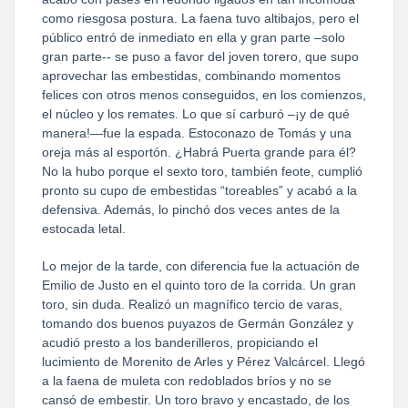
como riesgosa postura. La faena tuvo altibajos, pero el
público entró de inmediato en ella y gran parte –solo
gran parte-- se puso a favor del joven torero, que supo
aprovechar las embestidas, combinando momentos
felices con otros menos conseguidos, en los comienzos,
el núcleo y los remates. Lo que sí carburó –¡y de qué
manera!—fue la espada. Estoconazo de Tomás y una
oreja más al esportón. ¿Habrá Puerta grande para él?
No la hubo porque el sexto toro, también feote, cumplió
pronto su cupo de embestidas “toreables” y acabó a la
defensiva. Además, lo pinchó dos veces antes de la
estocada letal.
Lo mejor de la tarde, con diferencia fue la actuación de
Emilio de Justo en el quinto toro de la corrida. Un gran
toro, sin duda. Realizó un magnífico tercio de varas,
tomando dos buenos puyazos de Germán González y
acudió presto a los banderilleros, propiciando el
lucimiento de Morenito de Arles y Pérez Valcárcel. Llegó
a la faena de muleta con redoblados bríos y no se
cansó de embestir. Un toro bravo y encastado, de los