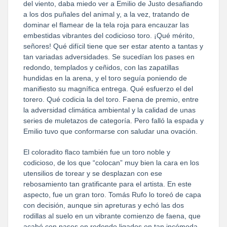
del viento, daba miedo ver a Emilio de Justo desafiando
a los dos puñales del animal y, a la vez, tratando de
dominar el flamear de la tela roja para encauzar las
embestidas vibrantes del codicioso toro. ¡Qué mérito,
señores! Qué difícil tiene que ser estar atento a tantas y
tan variadas adversidades. Se sucedían los pases en
redondo, templados y ceñidos, con las zapatillas
hundidas en la arena, y el toro seguía poniendo de
manifiesto su magnífica entrega. Qué esfuerzo el del
torero. Qué codicia la del toro. Faena de premio, entre
la adversidad climática ambiental y la calidad de unas
series de muletazos de categoría. Pero falló la espada y
Emilio tuvo que conformarse con saludar una ovación.
El coloradito flaco también fue un toro noble y
codicioso, de los que “colocan” muy bien la cara en los
utensilios de torear y se desplazan con ese
rebosamiento tan gratificante para el artista. En este
aspecto, fue un gran toro. Tomás Rufo lo toreó de capa
con decisión, aunque sin apreturas y echó las dos
rodillas al suelo en un vibrante comienzo de faena, que
acabó con pases en redondo ligados en tan incómoda