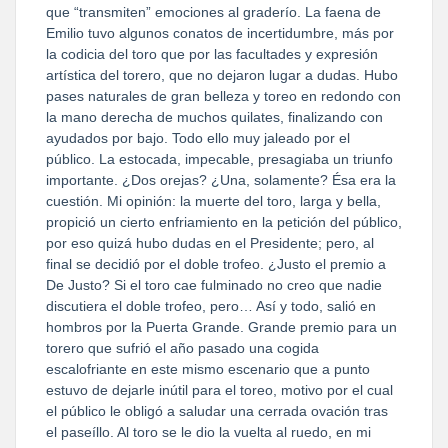
que “transmiten” emociones al graderío. La faena de
Emilio tuvo algunos conatos de incertidumbre, más por
la codicia del toro que por las facultades y expresión
artística del torero, que no dejaron lugar a dudas. Hubo
pases naturales de gran belleza y toreo en redondo con
la mano derecha de muchos quilates, finalizando con
ayudados por bajo. Todo ello muy jaleado por el
público. La estocada, impecable, presagiaba un triunfo
importante. ¿Dos orejas? ¿Una, solamente? Ésa era la
cuestión. Mi opinión: la muerte del toro, larga y bella,
propició un cierto enfriamiento en la petición del público,
por eso quizá hubo dudas en el Presidente; pero, al
final se decidió por el doble trofeo. ¿Justo el premio a
De Justo? Si el toro cae fulminado no creo que nadie
discutiera el doble trofeo, pero… Así y todo, salió en
hombros por la Puerta Grande. Grande premio para un
torero que sufrió el año pasado una cogida
escalofriante en este mismo escenario que a punto
estuvo de dejarle inútil para el toreo, motivo por el cual
el público le obligó a saludar una cerrada ovación tras
el paseíllo. Al toro se le dio la vuelta al ruedo, en mi