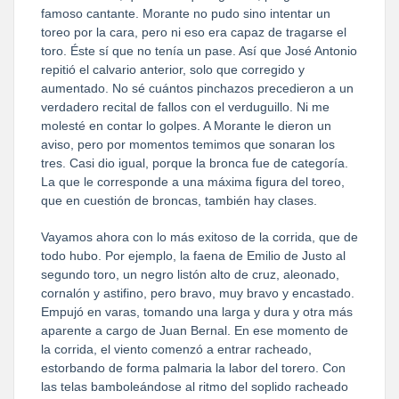
famoso cantante. Morante no pudo sino intentar un
toreo por la cara, pero ni eso era capaz de tragarse el
toro. Éste sí que no tenía un pase. Así que José Antonio
repitió el calvario anterior, solo que corregido y
aumentado. No sé cuántos pinchazos precedieron a un
verdadero recital de fallos con el verduguillo. Ni me
molesté en contar lo golpes. A Morante le dieron un
aviso, pero por momentos temimos que sonaran los
tres. Casi dio igual, porque la bronca fue de categoría.
La que le corresponde a una máxima figura del toreo,
que en cuestión de broncas, también hay clases.
Vayamos ahora con lo más exitoso de la corrida, que de
todo hubo. Por ejemplo, la faena de Emilio de Justo al
segundo toro, un negro listón alto de cruz, aleonado,
cornalón y astifino, pero bravo, muy bravo y encastado.
Empujó en varas, tomando una larga y dura y otra más
aparente a cargo de Juan Bernal. En ese momento de
la corrida, el viento comenzó a entrar racheado,
estorbando de forma palmaria la labor del torero. Con
las telas bamboleándose al ritmo del soplido racheado