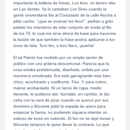
importante la belleza de líneas. Los feos, no tienen sitio
en Las Ventas. Ya lo cantaban Los Sirex cuando la
gente universitaria iba al Consulado de la calle Atocha a
pillar cacho: “¡que se mueran los feos!”, pedían a grito
pelado los miembros de este conjunto de moda al filo
de los 70, lo cual me sirve ahora de base para hacerme
la ilusión de que también la frase podría aplicarse a los
toros de lidia. Toro feo, o toro flaco, ¡puerta!
El tal Patrón fue recibido por un amplio sector de
público con una gritería descomunal. Parecía que la
cosa estaba prefabricada, diseñada, urdida por una
marinería amotinada. Era este garcigrande más bien
chico, acochinado y cuellicorto. Feo. Y, para colmo,
manso acobardado. Ni un lance de capa, medio
decente, le pudieron dar. Iturralde, en cambio, le dio
caña con la vara de picar cuando se acercó por sus
dominios y Morante pidió la espada de acero para
empezar la faena, no pudiendo siquiera intentar un
esbozo de toreo en redondo. El feo no se dejó torear y
Morante tampoco le quiso llevar la contraria. Lo que