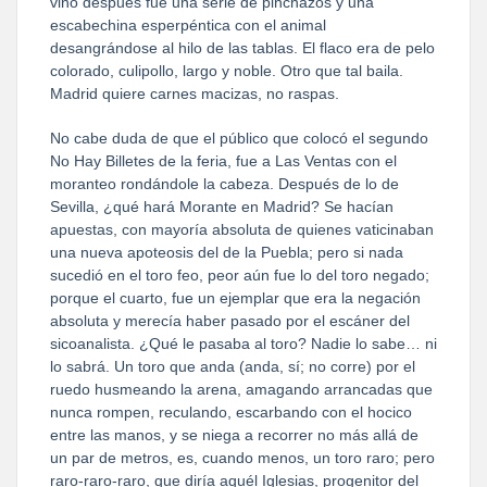
vino después fue una serie de pinchazos y una
escabechina esperpéntica con el animal
desangrándose al hilo de las tablas. El flaco era de pelo
colorado, culipollo, largo y noble. Otro que tal baila.
Madrid quiere carnes macizas, no raspas.
No cabe duda de que el público que colocó el segundo
No Hay Billetes de la feria, fue a Las Ventas con el
moranteo rondándole la cabeza. Después de lo de
Sevilla, ¿qué hará Morante en Madrid? Se hacían
apuestas, con mayoría absoluta de quienes vaticinaban
una nueva apoteosis del de la Puebla; pero si nada
sucedió en el toro feo, peor aún fue lo del toro negado;
porque el cuarto, fue un ejemplar que era la negación
absoluta y merecía haber pasado por el escáner del
sicoanalista. ¿Qué le pasaba al toro? Nadie lo sabe… ni
lo sabrá. Un toro que anda (anda, sí; no corre) por el
ruedo husmeando la arena, amagando arrancadas que
nunca rompen, reculando, escarbando con el hocico
entre las manos, y se niega a recorrer no más allá de
un par de metros, es, cuando menos, un toro raro; pero
raro-raro-raro, que diría aquél Iglesias, progenitor del