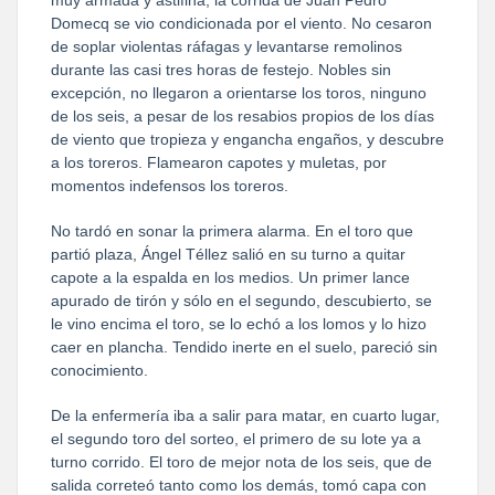
Domecq se vio condicionada por el viento. No cesaron
de soplar violentas ráfagas y levantarse remolinos
durante las casi tres horas de festejo. Nobles sin
excepción, no llegaron a orientarse los toros, ninguno
de los seis, a pesar de los resabios propios de los días
de viento que tropieza y engancha engaños, y descubre
a los toreros. Flamearon capotes y muletas, por
momentos indefensos los toreros.
No tardó en sonar la primera alarma. En el toro que
partió plaza, Ángel Téllez salió en su turno a quitar
capote a la espalda en los medios. Un primer lance
apurado de tirón y sólo en el segundo, descubierto, se
le vino encima el toro, se lo echó a los lomos y lo hizo
caer en plancha. Tendido inerte en el suelo, pareció sin
conocimiento.
De la enfermería iba a salir para matar, en cuarto lugar,
el segundo toro del sorteo, el primero de su lote ya a
turno corrido. El toro de mejor nota de los seis, que de
salida correteó tanto como los demás, tomó capa con