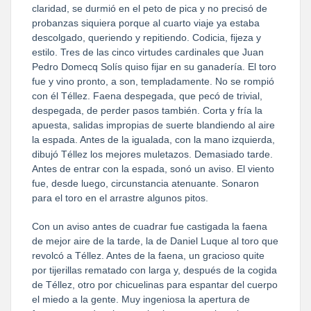
claridad, se durmió en el peto de pica y no precisó de
probanzas siquiera porque al cuarto viaje ya estaba
descolgado, queriendo y repitiendo. Codicia, fijeza y
estilo. Tres de las cinco virtudes cardinales que Juan
Pedro Domecq Solís quiso fijar en su ganadería. El toro
fue y vino pronto, a son, templadamente. No se rompió
con él Téllez. Faena despegada, que pecó de trivial,
despegada, de perder pasos también. Corta y fría la
apuesta, salidas impropias de suerte blandiendo al aire
la espada. Antes de la igualada, con la mano izquierda,
dibujó Téllez los mejores muletazos. Demasiado tarde.
Antes de entrar con la espada, sonó un aviso. El viento
fue, desde luego, circunstancia atenuante. Sonaron
para el toro en el arrastre algunos pitos.
Con un aviso antes de cuadrar fue castigada la faena
de mejor aire de la tarde, la de Daniel Luque al toro que
revolcó a Téllez. Antes de la faena, un gracioso quite
por tijerillas rematado con larga y, después de la cogida
de Téllez, otro por chicuelinas para espantar del cuerpo
el miedo a la gente. Muy ingeniosa la apertura de