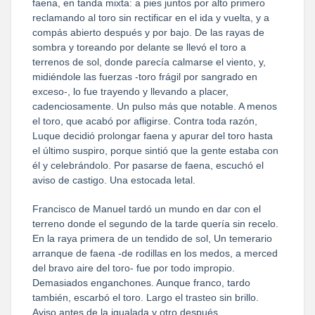
faena, en tanda mixta: a pies juntos por alto primero
reclamando al toro sin rectificar en el ida y vuelta, y a
compás abierto después y por bajo. De las rayas de
sombra y toreando por delante se llevó el toro a
terrenos de sol, donde parecía calmarse el viento, y,
midiéndole las fuerzas -toro frágil por sangrado en
exceso-, lo fue trayendo y llevando a placer,
cadenciosamente. Un pulso más que notable. A menos
el toro, que acabó por afligirse. Contra toda razón,
Luque decidió prolongar faena y apurar del toro hasta
el último suspiro, porque sintió que la gente estaba con
él y celebrándolo. Por pasarse de faena, escuchó el
aviso de castigo. Una estocada letal.
Francisco de Manuel tardó un mundo en dar con el
terreno donde el segundo de la tarde quería sin recelo.
En la raya primera de un tendido de sol, Un temerario
arranque de faena -de rodillas en los medos, a merced
del bravo aire del toro- fue por todo impropio.
Demasiados enganchones. Aunque franco, tardo
también, escarbó el toro. Largo el trasteo sin brillo.
Aviso antes de la igualada y otro después.