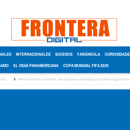
NALES
INTERNACIONALES
SUCESOS
FARÁNDULA
CURIOSIDADE
RAMO
EL VIGÍA PANAMERICANA
COPA MUNDIAL FIFA 2026
da territorio sostenible: Una propuesta estratégica por María Eugenia Febres Cordero R.