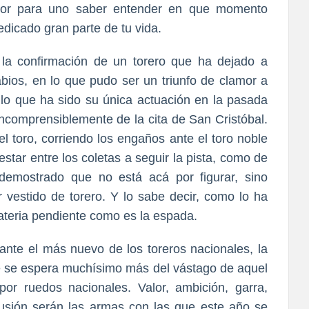
alor para uno saber entender en que momento
dedicado gran parte de tu vida.
la confirmación de un torero que ha dejado a
abios, en lo que pudo ser un triunfo de clamor a
lo que ha sido su única actuación en la pasada
incomprensiblemente de la cita de San Cristóbal.
l toro, corriendo los engaños ante el toro noble
estar entre los coletas a seguir la pista, como de
demostrado que no está acá por figurar, sino
vestido de torero. Y lo sabe decir, como lo ha
ateria pendiente como es la espada.
ante el más nuevo de los toreros nacionales, la
e se espera muchísimo más del vástago de aquel
por ruedos nacionales. Valor, ambición, garra,
lusión serán las armas con las que este año se