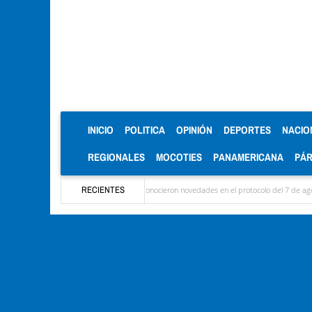
(CURRENT)
INICIO
POLITICA
OPINIÓN
DEPORTES
NACIO
REGIONALES
MOCOTIES
PANAMERICANA
PÁ
aron las delegaciones y se conocieron novedades en el protocolo del 7 de agosto
RECIENTES
Méri