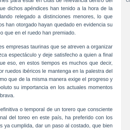
nes para estar en citas de relevancia dentro del
Co
 que dichos apéndices han tenido a la hora de la
dando relegado a distinciones menores, lo que
los han otorgado hayan quedado en evidencia su
 lo que en el ruedo han premiado.
es empresas taurinas que se atreven a organizar
zca espectáculo y deje satisfecho a quien a final
 que eso, en estos tiempos es muchos que decir,
r ruedos ibéricos le mantenga en la palestra del
ismo que de la misma manera exige el progreso y
oluto su importancia en los actuales momentos
 brava.
definitiva o temporal de un torero que consciente
l del toreo en este país, ha preferido con los
s ya cumplida, dar un paso al costado, que bien