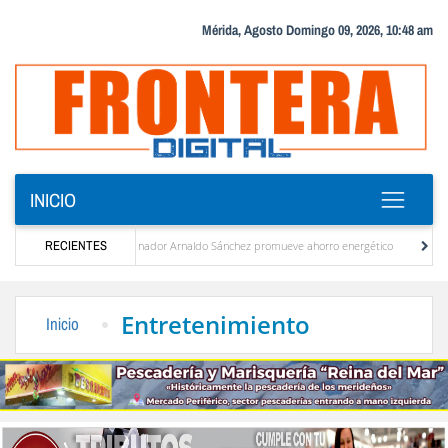
Mérida, Agosto Domingo 09, 2026, 10:48 am
INICIO
scuridad
RECIENTES
Gobernador Arnaldo Sánchez promueve ahorro energético
Líderes 
ctrica para plan de ahorro
El desarrollo sostenible en el pensamiento de Alberto Ad
Entretenimiento
Inicio