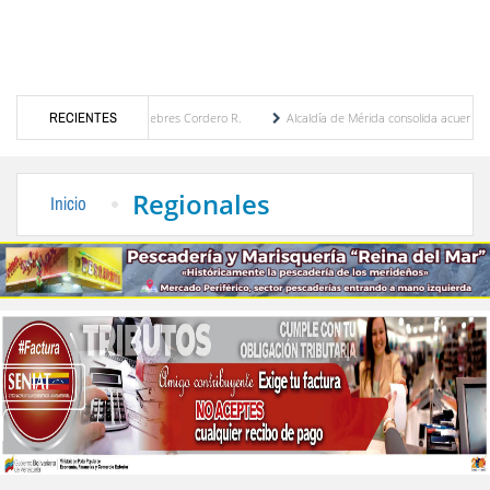
a por María Eugenia Febres Cordero R.
RECIENTES
Alcaldía de Mérida consolida acuerdos con adju
ard de la Plaza Bolívar tras daños por lluvias
Gobierno de Trump considera como “una
Regionales
Inicio