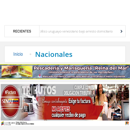
o, el preso político uruguayo-venezolano bajo arresto domiciliario
RECIENTES
ULA otorga la Distin
a en la parroquia Antonio Spinetti Dini de Mérida
Maira Duque: la gestión de la sec
Nacionales
Inicio