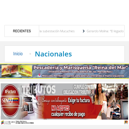
dor de potencia en la subestación Mucuchies
RECIENTES
Gerardo Molina: “El legado de Alberto A
da de espera
Comercio entre Venezuela y EE. UU. crece 113 % y alcanza su mayor n
Nacionales
Inicio