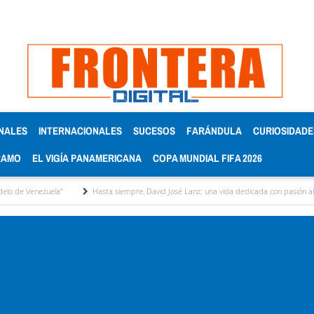
NALES
INTERNACIONALES
SUCESOS
FARÁNDULA
CURIOSIDADE
RAMO
EL VIGÍA PANAMERICANA
COPA MUNDIAL FIFA 2026
ela"
Hasta siempre, David José Lanz: una vida dedicada con pasión al micrófono y 