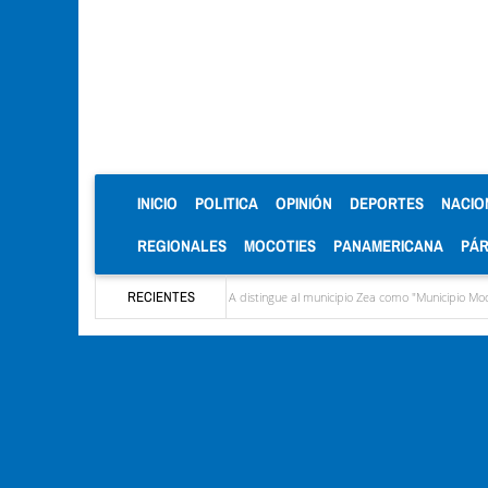
(CURRENT)
INICIO
POLITICA
OPINIÓN
DEPORTES
NACIO
REGIONALES
MOCOTIES
PANAMERICANA
PÁ
o López
CIEPROL-ULA distingue al municipio Zea como "Municipio Modelo de Venezu
RECIENTES