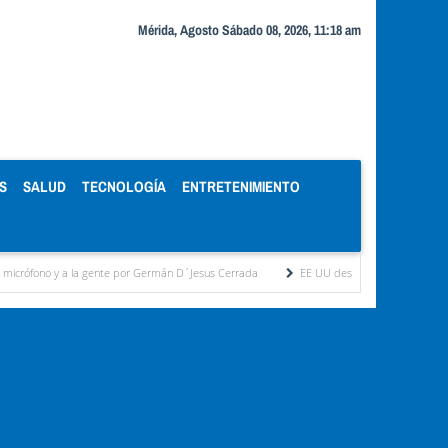
Mérida, Agosto Sábado 08, 2026, 11:18 am
S
SALUD
TECNOLOGÍA
ENTRETENIMIENTO
a la gente por Germán D´Jesus Cerrada
EE UU destinará 1.000 millones de dólares 